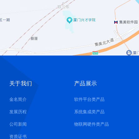
关于我们
产品展示
金名简介
软件平台类产品
发展历程
系统集成类产品
公司新闻
物联网硬件类产品
资质证书