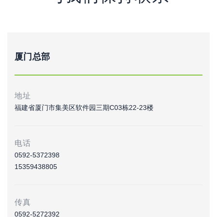
厦门总部
地址
福建省厦门市集美区软件园三期C03栋22-23楼
电话
0592-5372398
15359438805
传真
0592-5272392