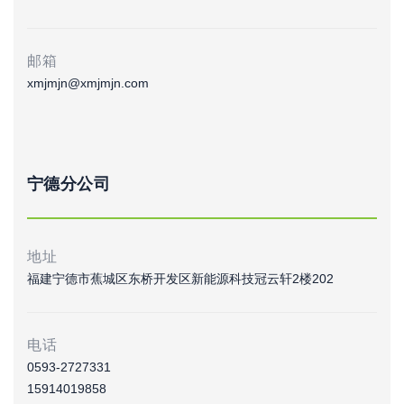
邮箱
xmjmjn@xmjmjn.com
宁德分公司
地址
福建宁德市蕉城区东桥开发区新能源科技冠云轩2楼202
电话
0593-2727331
15914019858