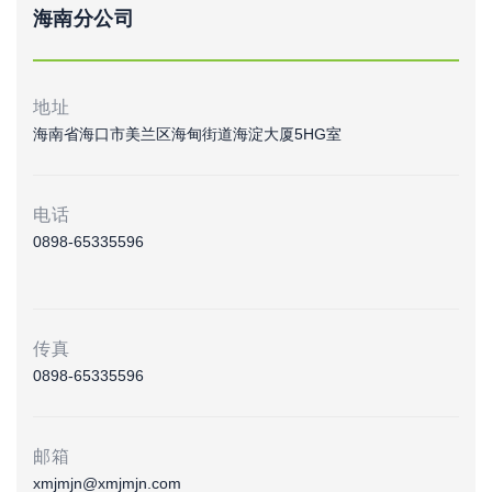
海南分公司
地址
海南省海口市美兰区海甸街道海淀大厦5HG室
电话
0898-65335596
传真
0898-65335596
邮箱
xmjmjn@xmjmjn.com